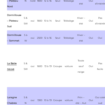
– Plateau
N
nord
1800
12 à 16
Seul
Télésiège
Oui
été
d’intérêt
Nord
Dormillouse
S &
Hiver –
Pas
– Plateau
oui
1800
10 à 14
Seul
Télésiège
Oui
SW
été
d’intérêt
Sud
Dormillouse
S à
Hiver –
oui
2500
12 à 16
Seul
Télésiège
Oui
Oui
– Sommet
W
été
Toute
La Batie
S &
Pas
oui
1600
13 à 19
Groupe
voiture
sauf
Oui
neuve
SW
facile
neige
Laragne
S &
Prin –
Oui coté
oui
1300
10 à 19
Groupe
voiture
Oui
Chabres
N
été – Aut
sud