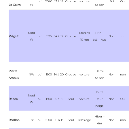
oui
2040
13 à 18
Groupe
voiture
Bof
Oui
Le Cairn
W
Saison
Nord
Marche
Prin –
Piégut
oui
1125
14 à 17
Groupe
Non
dur
W
10 mn
été – Aut
Pierre
Demi
NW
oui
1300
14 à 20
Groupe
voiture
Non
non
Arnoux
Saison
Toute
Nord
Rabou
oui
1300
15 à 19
Seul
voiture
sauf
Non
Oui
W
neige
Hiver –
Réallon
Est
oui
2100
10 à 13
Seul
Télésiège
Non
non
été