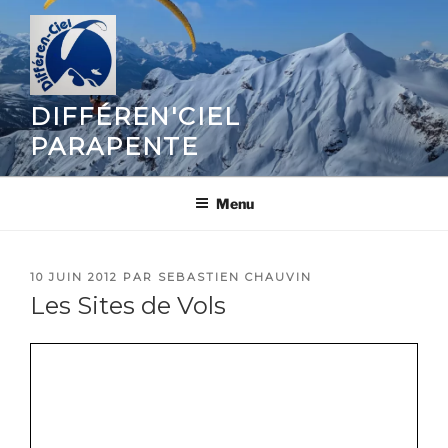
Aller
au
contenu
principal
DIFFÉREN'CIEL
PARAPENTE
Menu
PUBLIÉ
10 JUIN 2012
PAR
SEBASTIEN CHAUVIN
LE
Les Sites de Vols