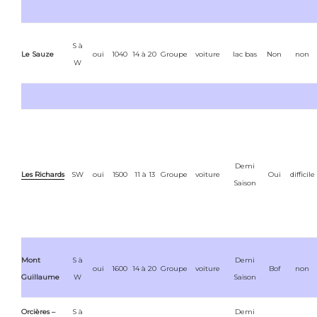
S à
Le Sauze
oui
1040
14 à 20
Groupe
voiture
lac bas
Non
non
W
Demi
Les Richards
SW
oui
1500
11 à 13
Groupe
voiture
Oui
difficile
Saison
Mont
S à
Demi
oui
1600
14 à 20
Groupe
voiture
Bof
non
Guillaume
W
Saison
Orcières –
S à
Demi