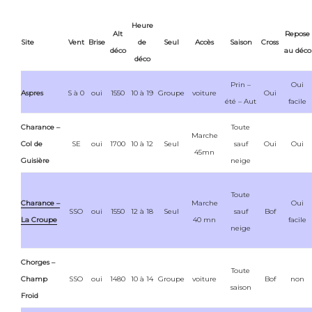
Heure
Alt
Repose
Site
Vent
Brise
de
Seul
Accès
Saison
Cross
déco
au déco
déco
Prin –
Oui
Aspres
S à 0
oui
1550
10 à 19
Groupe
voiture
Oui
été – Aut
facile
Charance –
Toute
Marche
Col de
SE
oui
1700
10 à 12
Seul
sauf
Oui
Oui
45mn
Guisière
neige
Toute
Charance –
Marche
Oui
SSO
oui
1550
12 à 18
Seul
sauf
Bof
La Croupe
40 mn
facile
neige
Chorges –
Toute
Champ
SSO
oui
1480
10 à 14
Groupe
voiture
Bof
non
saison
Froid