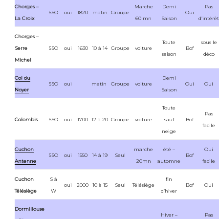
Chorges –
Marche
Demi
Pas
SSO
oui
1820
matin
Groupe
Oui
La Croix
60 mn
Saison
d’intérêt
Chorges –
Toute
sous le
Serre
SSO
oui
1630
10 à 14
Groupe
voiture
Bof
saison
déco
Michel
Col du
Demi
SSO
oui
matin
Groupe
voiture
Oui
Oui
Noyer
Saison
Toute
Pas
Colombis
SSO
oui
1700
12 à 20
Groupe
voiture
sauf
Bof
facile
neige
Cuchon
marche
été –
Oui
SSO
oui
1550
14 à 19
Seul
Bof
Antenne
20mn
automne
facile
Cuchon
S à
fin
oui
2000
10 à 15
Seul
Télésiège
Bof
Oui
Télésiège
W
d’hiver
Dormillouse
Hiver –
Pas