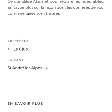
Ce site utilise Akismet pour réduire les indésirables.
En savoir plus sur la façon dont les données de vos
commentaires sont traitées
.
Navigation
Article
PRÉCÉDENT
de
précédent
Le Club
l’article
Article
SUIVANT
suivant
St André les Alpes
EN SAVOIR PLUS