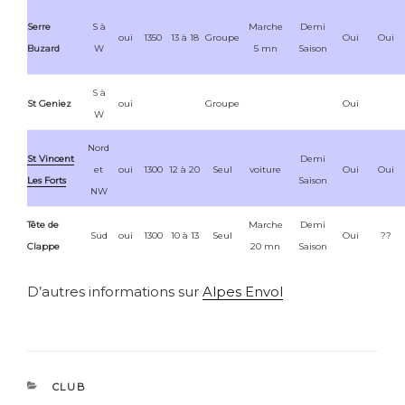
Serre
S à
Marche
Demi
oui
1350
13 à 18
Groupe
Oui
Oui
Buzard
W
5 mn
Saison
S à
St Geniez
oui
Groupe
Oui
W
Nord
St Vincent
Demi
et
oui
1300
12 à 20
Seul
voiture
Oui
Oui
Les Forts
Saison
NW
Tête de
Marche
Demi
Sud
oui
1300
10 à 13
Seul
Oui
??
Clappe
20 mn
Saison
D’autres informations sur
Alpes Envol
CATÉGORIES
CLUB