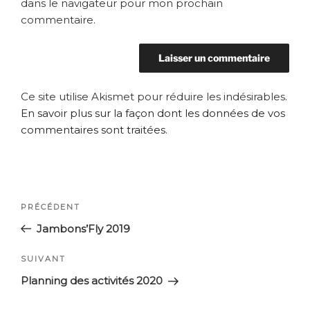
dans le navigateur pour mon prochain
commentaire.
Ce site utilise Akismet pour réduire les indésirables.
En savoir plus sur la façon dont les données de vos
commentaires sont traitées
.
Navigation
Article
PRÉCÉDENT
de
précédent
Jambons’Fly 2019
l’article
Article
SUIVANT
suivant
Planning des activités 2020