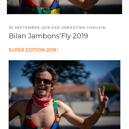
PUBLIÉ
30 SEPTEMBRE 2019
PAR
SEBASTIEN CHAUVIN
LE
Bilan Jambons’Fly 2019
SUPER EDITION 2019 !