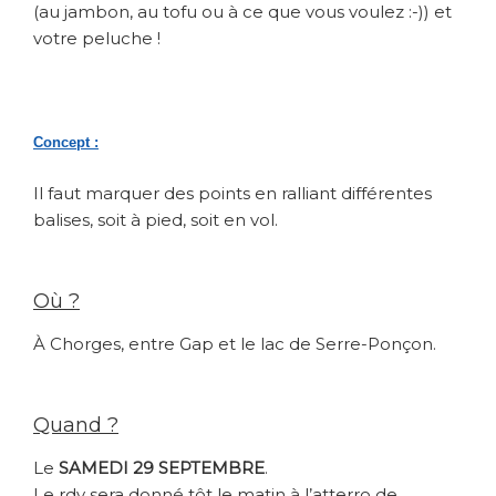
(au jambon, au tofu ou à ce que vous voulez :-)) et
votre peluche !
Concept :
Il faut marquer des points en ralliant différentes
balises, soit à pied, soit en vol.
Où ?
À Chorges, entre Gap et le lac de Serre-Ponçon.
Quand ?
Le
SAMEDI 29 SEPTEMBRE
.
Le rdv sera donné tôt le matin à l’atterro de