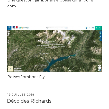
Une question : jambonsfly arobase gmail point
com
Balises Jambons Fly
PUBLIÉ
19 JUILLET 2018
LE
Déco des Richards