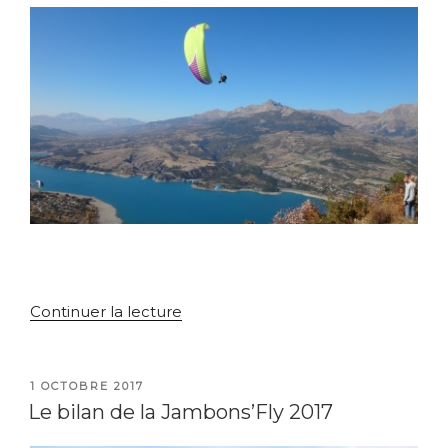
de
Continuer la lecture
« Journée
club
BBQ
PUBLIÉ
1 OCTOBRE 2017
LE
et
Le bilan de la Jambons’Fly 2017
vols »