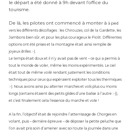
le départ a été donné à 9h devant l’office du
tourisme.
De là, les pilotes ont commencé à monter à
à pied
vers les différents décollages : les Chirouzes, col de la Gardette, les
Jambons bien sûr, et pour les plus courageux le Piolit. Différentes
options ont été prises et la montagne était ainsi remplie de
joyeux drilles :-).
Le temps était doux et il n’y avait pas de vent – ce qui a permis
à
tout le monde de voler, même les moins expérimentés. Le ciel
était tout de même voilé rendant justement les conditions
techniques pour ceux qui espéraient exploiter tous les thermiques
:-). Nous avons ainsi pu alterner marches et vols plus ou moins
longs (certains étaient des petits glides d’une balise à l’autre :-)),
et c’est finalement cela l’essence du marche et vole !
A la fin, l’objectif était de rejoindre l’atterrissage de Chorges en
volant, puis – dernière épreuve – de déposer la petite peluche que
l’on avait pris soin d’amener avec soi toute la journée dans une