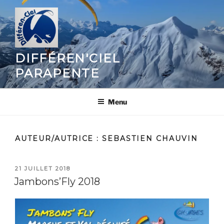
Aller
au
contenu
principal
DIFFÉREN'CIEL
PARAPENTE
Menu
AUTEUR/AUTRICE :
SEBASTIEN CHAUVIN
PUBLIÉ
21 JUILLET 2018
LE
Jambons’Fly 2018