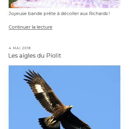
Joyeuse bande prête à décoller aux Richards !
de
Continuer la lecture
« Déco
des
Richards »
PUBLIÉ
4 MAI 2018
LE
Les aigles du Piolit