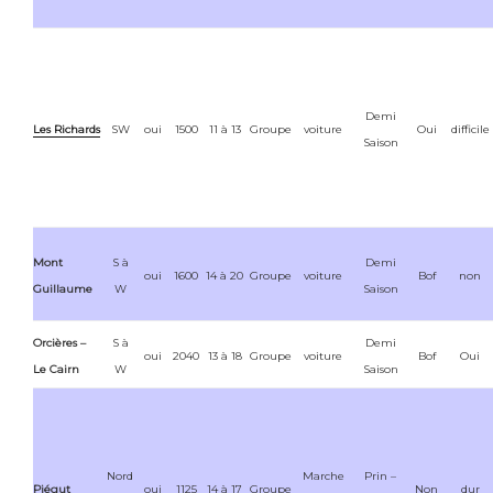
Demi
Les Richards
SW
oui
1500
11 à 13
Groupe
voiture
Oui
difficile
Saison
Mont
S à
Demi
oui
1600
14 à 20
Groupe
voiture
Bof
non
Guillaume
W
Saison
Orcières –
S à
Demi
oui
2040
13 à 18
Groupe
voiture
Bof
Oui
Le Cairn
W
Saison
Nord
Marche
Prin –
Piégut
oui
1125
14 à 17
Groupe
Non
dur