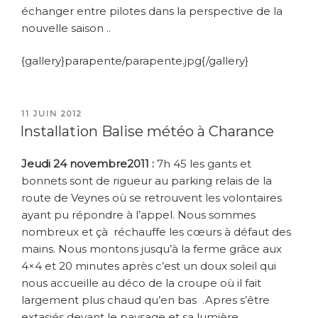
échanger entre pilotes dans la perspective de la
nouvelle saison ..
{gallery}parapente/parapente.jpg{/gallery}
PUBLIÉ
11 JUIN 2012
LE
Installation Balise météo à Charance
Jeudi 24 novembre2011 :
7h 45 les gants et
bonnets sont de rigueur au parking relais de la
route de Veynes où se retrouvent les volontaires
ayant pu répondre à l’appel. Nous sommes
nombreux et çà réchauffe les cœurs à défaut des
mains. Nous montons jusqu’à la ferme grâce aux
4×4 et 20 minutes après c’est un doux soleil qui
nous accueille au déco de la croupe où il fait
largement plus chaud qu’en bas .Apres s’être
extasiés devant le paysage et sa lumière