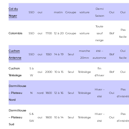
Col du
Demi
SSO
oui
matin
Groupe
voiture
Oui
Oui
Noyer
Saison
Toute
Pas
Colombis
SSO
oui
1700
12 à 20
Groupe
voiture
sauf
Bof
facile
neige
Cuchon
marche
été –
Oui
SSO
oui
1550
14 à 19
Seul
Bof
Antenne
20mn
automne
facile
Cuchon
S à
fin
oui
2000
10 à 15
Seul
Télésiège
Bof
Oui
Télésiège
W
d’hiver
Dormillouse
Hiver –
Pas
– Plateau
N
nord
1800
12 à 16
Seul
Télésiège
Oui
été
d’intérêt
Nord
Dormillouse
S &
Hiver –
Pas
– Plateau
oui
1800
10 à 14
Seul
Télésiège
Oui
SW
été
d’intérêt
Sud