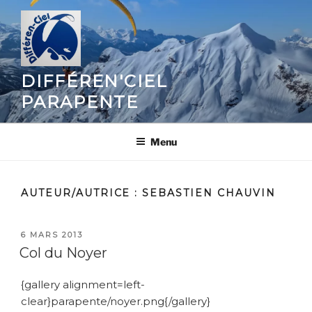
Aller
au
contenu
principal
DIFFÉREN'CIEL
PARAPENTE
Menu
AUTEUR/AUTRICE :
SEBASTIEN CHAUVIN
PUBLIÉ
6 MARS 2013
LE
Col du Noyer
{gallery alignment=left-
clear}parapente/noyer.png{/gallery}