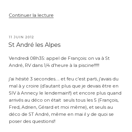
de
Continuer la lecture
« Installation
Balise
météo
PUBLIÉ
11 JUIN 2012
LE
à
St André les Alpes
Charance »
Vendredi 08h35: appel de François: on va à St
André, RV dans 1/4 d’heure à la piscine!!!!!!
j’ai hésité 3 secondes…. et feu c’est parti, j’avais du
mal à y croire (d’autant plus que je devais être en
SIV à Annecy le lendemain!!) et encore plus quand
arrivés au déco on était seuls tous les 5 (François,
Fred, Adrien, Gérard et moi même), et seuls au
déco de ST André, même en mai il y de quoi se
poser des questions!!