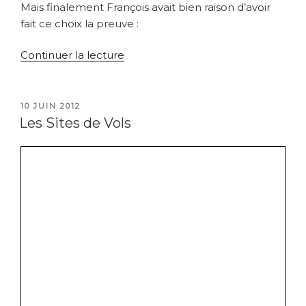
Mais finalement François avait bien raison d’avoir
fait ce choix la preuve :
de
Continuer la lecture
« St
André
les
PUBLIÉ
10 JUIN 2012
LE
Alpes »
Les Sites de Vols