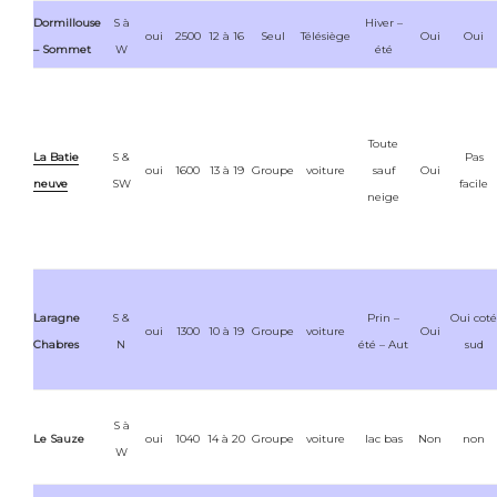
Dormillouse
S à
Hiver –
oui
2500
12 à 16
Seul
Télésiège
Oui
Oui
– Sommet
W
été
Toute
La Batie
S &
Pas
oui
1600
13 à 19
Groupe
voiture
sauf
Oui
neuve
SW
facile
neige
Laragne
S &
Prin –
Oui coté
oui
1300
10 à 19
Groupe
voiture
Oui
Chabres
N
été – Aut
sud
S à
Le Sauze
oui
1040
14 à 20
Groupe
voiture
lac bas
Non
non
W