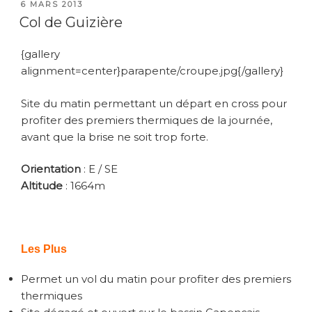
PUBLIÉ
6 MARS 2013
LE
Col de Guizière
{gallery
alignment=center}parapente/croupe.jpg{/gallery}
Site du matin permettant un départ en cross pour
profiter des premiers thermiques de la journée,
avant que la brise ne soit trop forte.
Orientation
: E / SE
Altitude
: 1664m
Les Plus
Permet un vol du matin pour profiter des premiers
thermiques