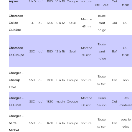
Aspres
S à 0
oui
1550
10 à 19
Groupe
voiture
Oui
été – Aut
facile
Charance –
Toute
Marche
Col de
SE
oui
1700
10 à 12
Seul
sauf
Oui
Oui
45mn
Guisière
neige
Toute
Charance –
Marche
Oui
SSO
oui
1550
12 à 18
Seul
sauf
Bof
La Croupe
40 mn
facile
neige
Chorges –
Toute
Champ
SSO
oui
1480
10 à 14
Groupe
voiture
Bof
non
saison
Froid
Chorges –
Marche
Demi
Pas
SSO
oui
1820
matin
Groupe
Oui
La Croix
60 mn
Saison
d’intérêt
Chorges –
Toute
sous le
Serre
SSO
oui
1630
10 à 14
Groupe
voiture
Bof
saison
déco
Michel