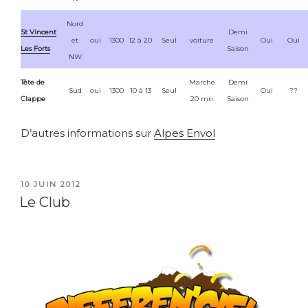
Nord
St Vincent
Demi
et
oui
1300
12 à 20
Seul
voiture
Oui
Oui
Les Forts
Saison
NW
Tête de
Marche
Demi
Sud
oui
1300
10 à 13
Seul
Oui
??
Clappe
20 mn
Saison
D’autres informations sur
Alpes Envol
PUBLIÉ
10 JUIN 2012
LE
Le Club