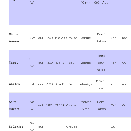
W
10 mn
été – Aut
Pierre
Demi
NW
oui
1300
14 à 20
Groupe
voiture
Non
non
Arnoux
Saison
Toute
Nord
Rabou
oui
1300
15 à 19
Seul
voiture
sauf
Non
Oui
W
neige
Hiver –
Réallon
Est
oui
2100
10 à 13
Seul
Télésiège
Non
non
été
Serre
S à
Marche
Demi
oui
1350
13 à 18
Groupe
Oui
Oui
Buzard
W
5 mn
Saison
S à
St Geniez
oui
Groupe
Oui
W