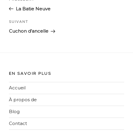
de
précédent
La Batie Neuve
l’article
Article
SUIVANT
suivant
Cuchon d’ancelle
EN SAVOIR PLUS
Accueil
À propos de
Blog
Contact