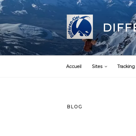
Aller
au
contenu
DIFF
principal
Accueil
Sites
Tracking
BLOG