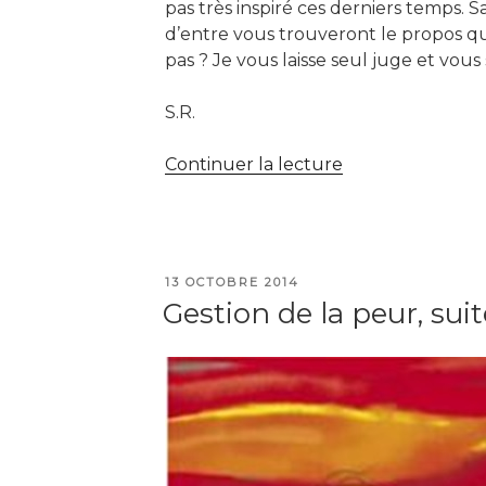
pas très inspiré ces derniers temps. S
d’entre vous trouveront le propos qui
pas ? Je vous laisse seul juge et vou
S.R.
de
Continuer la lecture
« Episode
7
:
Ces
PUBLIÉ
13 OCTOBRE 2014
oiseaux
LE
Gestion de la peur, suit
virevoltants,
chapitre
1 »