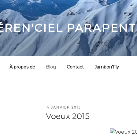
ÉREN'CIEL PARAPENT
À propos de
Blog
Contact
Jambon’Fly
PUBLIÉ
4 JANVIER 2015
LE
Voeux 2015