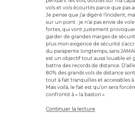
pendant les vols, doutes sur ma capac
vols et vols écourtés parce que pas as
Je pense que j’ai digéré l’incident, ma
sur un point : je n’ai pas envie de vol
fortes, qui vont justement provoquer
garder de grandes marges de sécurité,
plus mon exigence de sécurité s’accroî
du parapente longtemps, sans JAMAIS
est un objectif tout aussi louable et 
battre des records de distance. D’ail
80% des grands vols de distance sont 
tout à fait tranquilles et accessibles à
Mais voilà, le fait est qu’on sera forc
confronté à « la baston ».
de
Continuer la lecture
« Gestion
de
la