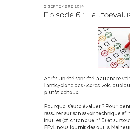
peur,
PUBLIÉ
2 SEPTEMBRE 2014
suite »
LE
Episode 6 : L’autoévalu
Après un été sans été, à attendre vai
l’anticyclone des Acores, voici quel
plutôt boiteux…
Pourquoi s’auto évaluer ? Pour identif
rassurer sur son savoir technique afi
inutiles (cf. chronique n° 5) et surt
FFVL nous fournit des outils. Malhe