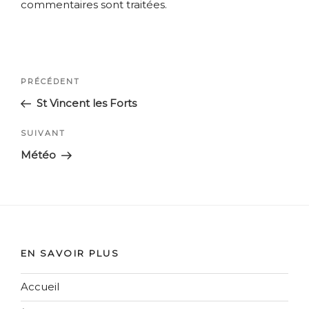
commentaires sont traitées
.
Navigation
Article
PRÉCÉDENT
de
précédent
St Vincent les Forts
l’article
Article
SUIVANT
suivant
Météo
EN SAVOIR PLUS
Accueil