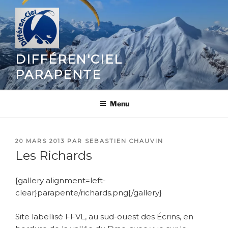
Aller
au
contenu
principal
DIFFÉREN'CIEL
PARAPENTE
Menu
PUBLIÉ
20 MARS 2013
PAR
SEBASTIEN CHAUVIN
LE
Les Richards
{gallery alignment=left-
clear}parapente/richards.png{/gallery}
Site labellisé FFVL, au sud-ouest des Écrins, en