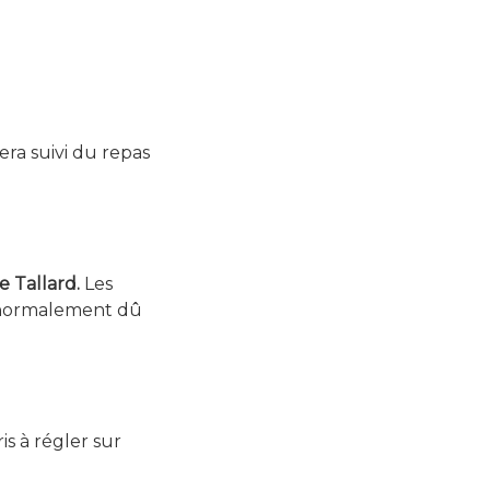
ra suivi du repas
e Tallard.
Les
z normalement dû
s à régler sur