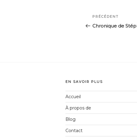
Navigation
Article
PRÉCÉDENT
de
précédent
Chronique de Sté
l’article
EN SAVOIR PLUS
Accueil
À propos de
Blog
Contact