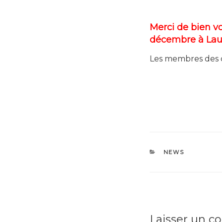
Merci de bien vo
décembre à Laur
Les membres des cl
CATÉGORIES
NEWS
Laisser un 