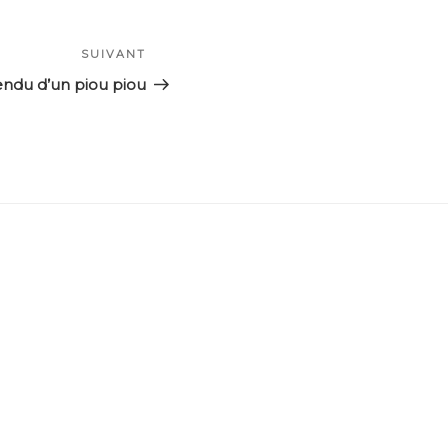
SUIVANT
Article
suivant
endu d’un piou piou