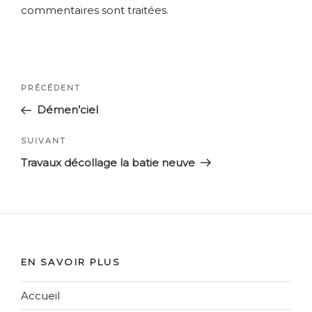
commentaires sont traitées
.
Navigation
Article
PRÉCÉDENT
de
précédent
Démen’ciel
l’article
Article
SUIVANT
suivant
Travaux décollage la batie neuve
EN SAVOIR PLUS
Accueil