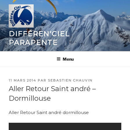
Aller
au
contenu
principal
DIFFÉREN'CIEL
PARAPENTE
Menu
PUBLIÉ
11 MARS 2014
PAR
SEBASTIEN CHAUVIN
LE
Aller Retour Saint andré –
Dormillouse
Aller Retour Saint andré dormillouse