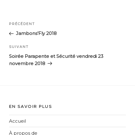
Navigation
Article
PRÉCÉDENT
de
précédent
Jambons’Fly 2018
l’article
Article
SUIVANT
suivant
Soirée Parapente et Sécurité vendredi 23
novembre 2018
EN SAVOIR PLUS
Accueil
À propos de