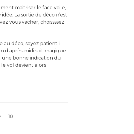
ent maitriser le face voile,
idée. La sortie de déco n’est
evez vous vacher, choissssez
e au déco, soyez patient, il
n d’après-midi soit magique.
st une bonne indication du
le vol devient alors
Page
Page
10
9