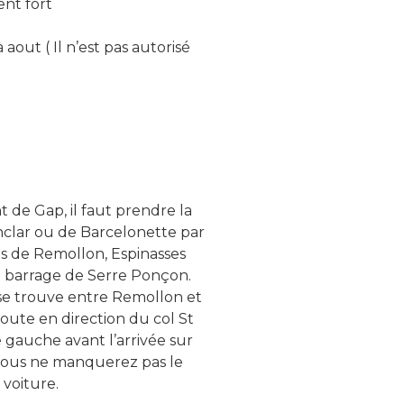
ent fort
 aout ( Il n’est pas autorisé
de Gap, il faut prendre la
onclar ou de Barcelonette par
es de Remollon, Espinasses
e barrage de Serre Ponçon.
se trouve entre Remollon et
oute en direction du col St
re gauche avant l’arrivée sur
, vous ne manquerez pas le
 voiture.