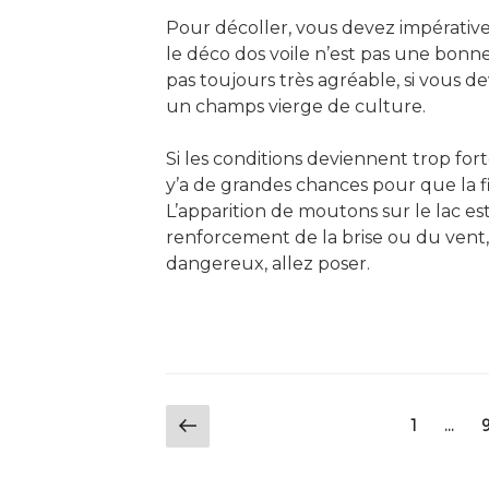
Pour décoller, vous devez impérativem
le déco dos voile n’est pas une bonne 
pas toujours très agréable, si vous d
un champs vierge de culture.
Si les conditions deviennent trop fort
y’a de grandes chances pour que la fi
L’apparition de moutons sur le lac e
renforcement de la brise ou du vent, 
dangereux, allez poser.
Pagination
Page
Page
1
…
précédente
des