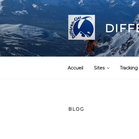
Aller
au
contenu
DIFF
principal
Accueil
Sites
Tracking
BLOG