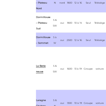
– Plateau
N
nord
1800
12 à 16
Seul
Télésiège
Nord
Dormillouse
S &
– Plateau
oui
1800
10 à 14
Seul
Télésiège
SW
Sud
Dormillouse
S à
oui
2500
12 à 16
Seul
Télésiège
– Sommet
W
La Batie
S &
oui
1600
13 à 19
Groupe
voiture
neuve
SW
Laragne
S &
oui
1300
10 à 19
Groupe
voiture
Chabres
N