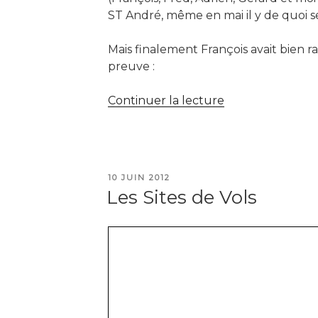
ST André, même en mai il y de quoi se
Mais finalement François avait bien rai
preuve :
de
Continuer la lecture
« St
André
les
Alpes »
PUBLIÉ
10 JUIN 2012
LE
Les Sites de Vols