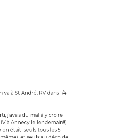
 va à St André, RV dans 1/4
ti, j’avais du mal à y croire
SIV à Annecy le lendemain!!)
on était seuls tous les 5
i même), et seuls au déco de