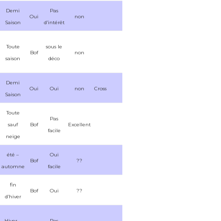
Demi
Pas
Oui
non
Saison
d’intérêt
Toute
sous le
Bof
non
saison
déco
Demi
Oui
Oui
non
Cross
Saison
Toute
Pas
sauf
Bof
Excellent
facile
neige
été –
Oui
Bof
??
automne
facile
fin
Bof
Oui
??
d’hiver
Hiver –
Pas