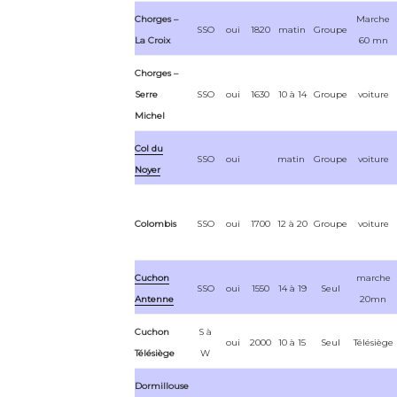
Chorges –
Marche
SSO
oui
1820
matin
Groupe
La Croix
60 mn
Chorges –
Serre
SSO
oui
1630
10 à 14
Groupe
voiture
Michel
Col du
SSO
oui
matin
Groupe
voiture
Noyer
Colombis
SSO
oui
1700
12 à 20
Groupe
voiture
Cuchon
marche
SSO
oui
1550
14 à 19
Seul
Antenne
20mn
Cuchon
S à
oui
2000
10 à 15
Seul
Télésiège
Télésiège
W
Dormillouse