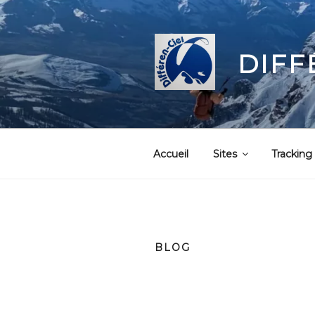
Aller
au
contenu
DIFF
principal
Accueil
Sites
Tracking
BLOG