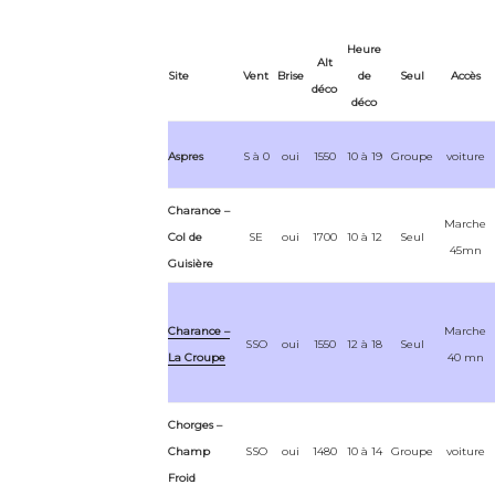
Heure
Alt
Site
Vent
Brise
de
Seul
Accès
déco
déco
Aspres
S à 0
oui
1550
10 à 19
Groupe
voiture
Charance –
Marche
Col de
SE
oui
1700
10 à 12
Seul
45mn
Guisière
Charance –
Marche
SSO
oui
1550
12 à 18
Seul
La Croupe
40 mn
Chorges –
Champ
SSO
oui
1480
10 à 14
Groupe
voiture
Froid