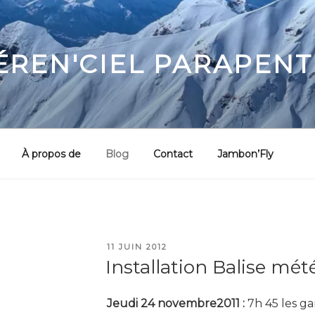
ÉREN'CIEL PARAPENT
À propos de
Blog
Contact
Jambon’Fly
PUBLIÉ
11 JUIN 2012
LE
Installation Balise mé
Jeudi 24 novembre2011 :
7h 45 les g