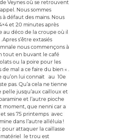
e de Veynes où se retrouvent
 l’appel. Nous sommes
 à défaut des mains. Nous
4×4 et 20 minutes après
le au déco de la croupe où il
Apres s’être extasiés
utomnale nous commençons à
on tout en buvant le café
olats ou la poire pour les
 de mal a ce faire du bien « .
e qu’on lui connait au 10e
te pas. Qu’a cela ne tienne
 pelle jusqu’aux cailloux et
a baramine et l’autre pioche
etit moment, que nenni car a
s et ses 75 printemps avec
ne dans l’autre alléluia !
 pour attaquer la caillasse
 matériel le trou est