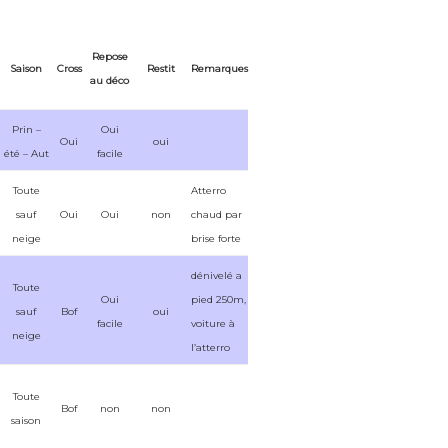
Repose
Saison
Cross
Restit
Remarques
au déco
Prin –
Oui
Oui
oui
été – Aut
facile
Toute
Atterro
sauf
Oui
Oui
non
chaud par
neige
brise forte
dénivelé a
Toute
Oui
pied 250m,
sauf
Bof
oui
facile
voiture à
neige
l’atterro
Toute
Bof
non
non
saison