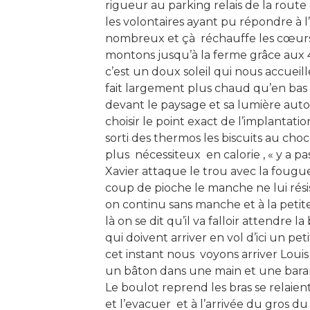
rigueur au parking relais de la rout
les volontaires ayant pu répondre à
nombreux et çà réchauffe les cœurs
montons jusqu’à la ferme grâce aux 
c’est un doux soleil qui nous accueil
fait largement plus chaud qu’en bas .
devant le paysage et sa lumière a
choisir le point exact de l’implantati
sorti des thermos les biscuits au choc
plus nécessiteux en calorie , « y a pas
Xavier attaque le trou avec la fougu
coup de pioche le manche ne lui résis
on continu sans manche et à la petite
là on se dit qu’il va falloir attendre l
qui doivent arriver en vol d’ici un p
cet instant nous voyons arriver Loui
un bâton dans une main et une barami
Le boulot reprend les bras se relaient
et l’evacuer et à l’arrivée du gros du