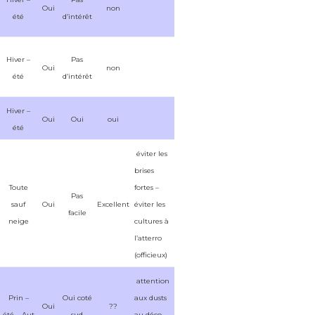
Oui
non
été
d’intérêt
Hiver –
Pas
Oui
non
été
d’intérêt
Hiver –
Oui
Oui
oui
été
éviter les
brises
Toute
fortes –
Pas
sauf
Oui
Excellent
éviter les
facile
neige
cultures à
l’atterro
(officieux)
attention
Prin –
Oui coté
aux dusts
Oui
??
été – Aut
sud
au déco