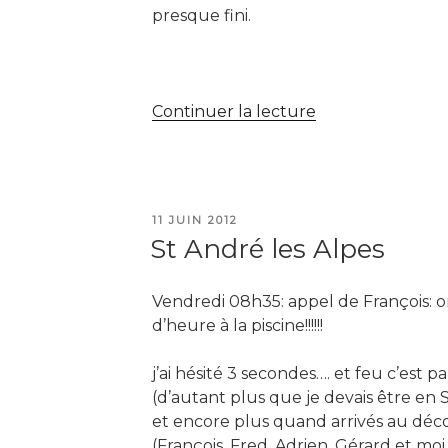
presque fini.
de
Continuer la lecture
« Installation
Balise
météo
à
PUBLIÉ
11 JUIN 2012
Charance »
LE
St André les Alpes
Vendredi 08h35: appel de François: on
d’heure à la piscine!!!!!!
j’ai hésité 3 secondes…. et feu c’est par
(d’autant plus que je devais être en 
et encore plus quand arrivés au déco 
(François, Fred, Adrien, Gérard et mo