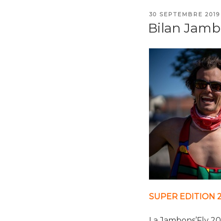
PUBLIÉ
30 SEPTEMBRE 2019
LE
Bilan Jamb
SUPER EDITION 20
La Jambons’Fly 20