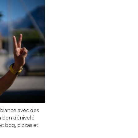
mbiance avec des
un bon dénivelé
ec bbq, pizzas et