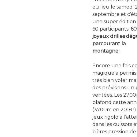
eu lieu le samedi 
septembre et c’éta
une super édition
60 participants,
60
joyeux drilles dég
parcourant la
montagne
!
Encore une fois ce
magique a permis
très bien voler ma
des prévisions un
ventées. Les 270
plafond cette an
(3700m en 2018 !) 
jeux rigolo à l’at
dans les cuissots e
bières pression de