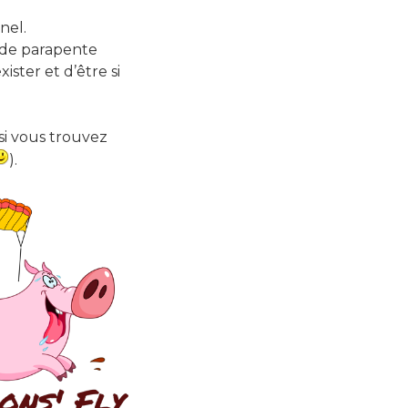
nel.
s de parapente
ster et d’être si
si vous trouvez
).