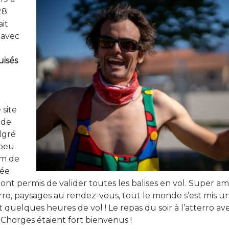
28
it
 avec
uisés
 site
 de
lgré
 peu
0m de
née
ont permis de valider toutes les balises en vol. Super a
terro, paysages au rendez-vous, tout le monde s’est mis 
t quelques heures de vol ! Le repas du soir à l’atterro av
 Chorges étaient fort bienvenus !