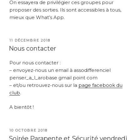
On essayera de privilégier ces groupes
pour
proposer des sorties. Ils sont
accessibles à tous,
mieux que What’s App.
PUBLIÉ
11 DÉCEMBRE 2018
LE
Nous contacter
Pour nous contacter :
– envoyez-nous un email à assodifferenciel
penser_a_l_arobase gmail point com
– et/ou retrouvez-nous sur la
page facebook du
club
.
A bientôt !
PUBLIÉ
10 OCTOBRE 2018
LE
Soirée Parapente et Sécurité vendredi