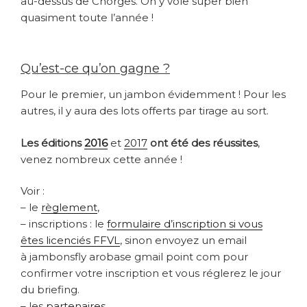
au-dessus de Chorges. On y vole super bien
quasiment toute l’année !
Qu’est-ce qu’on gagne ?
Pour le premier, un jambon évidemment ! Pour les
autres, il y aura des lots offerts par tirage au sort.
Les éditions
2016
et
2017
ont été des réussites
,
v
enez nombreux cette année !
Voir :
– le
règlement
,
– inscriptions : le
formulaire d’inscription si vous
êtes licenciés FFVL
, sinon envoyez un email
à
jambonsfly arobase gmail point com pour
confirmer votre inscription et vous réglerez le jour
du briefing.
– les
partenaires
,