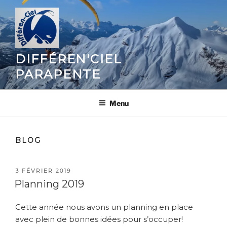
Aller
au
contenu
principal
DIFFÉREN'CIEL
PARAPENTE
Menu
BLOG
PUBLIÉ
3 FÉVRIER 2019
LE
Planning 2019
Cette année nous avons un planning en place
avec plein de bonnes idées pour s’occuper!