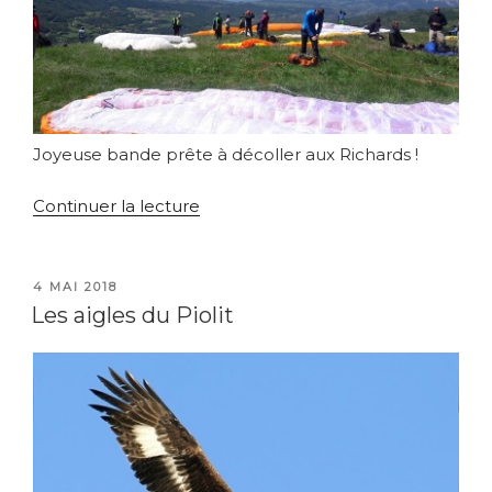
Joyeuse bande prête à décoller aux Richards !
de
Continuer la lecture
« Déco
des
Richards »
PUBLIÉ
4 MAI 2018
LE
Les aigles du Piolit